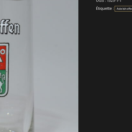
UGS :
1523-1-1
Étiquette :
Adelshoff