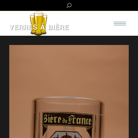
Search: