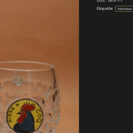
UGS :
1875-1-1
Étiquette :
Atlantiqu