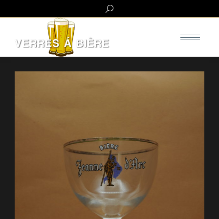
Search: