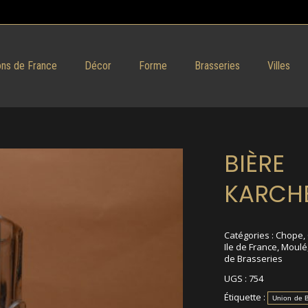
ns de France
Décor
Forme
Brasseries
Villes
BIÈRE
KARCH
Catégories :
Chope
,
Ile de France
,
Moulé
de Brasseries
UGS :
754
Étiquette :
Union de B