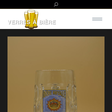
Search: