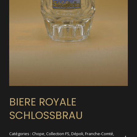
BIERE ROYALE
SCHLOSSBRAU
Catégories :
Chope
,
Collection FS
,
Dépoli
,
Franche-Comté
,