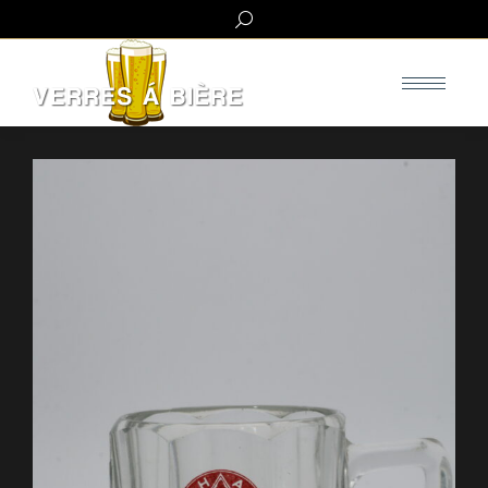
Search: