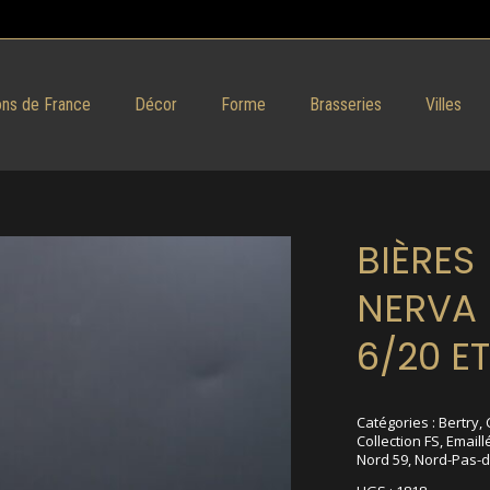
ns de France
Décor
Forme
Brasseries
Villes
BIÈRES
NERVA
6/20 ET
Catégories :
Bertry
,
Collection FS
,
Emaill
Nord 59
,
Nord-Pas-d