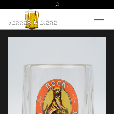
Search: