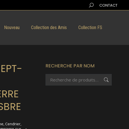
Search:
CONTACT
Nouveau
Collection des Amis
Collection FS
EPT-
RECHERCHE PAR NOM
ERRE
SBRE
ne
,
Cendrier
,
mpierre-sur-