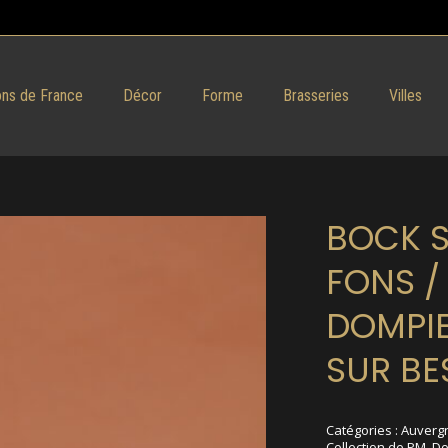
ns de France
Décor
Forme
Brasseries
Villes
BOCK S
FONS /
DOMPI
SUR BE
Catégories :
Auverg
Collection de PM
,
Do