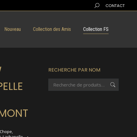
Search:
CONTACT
Nouveau
Collection des Amis
Collection FS
/
RECHERCHE PAR NOM
ELLE
MONT
Chope
,
é
,
Lachapelle
,