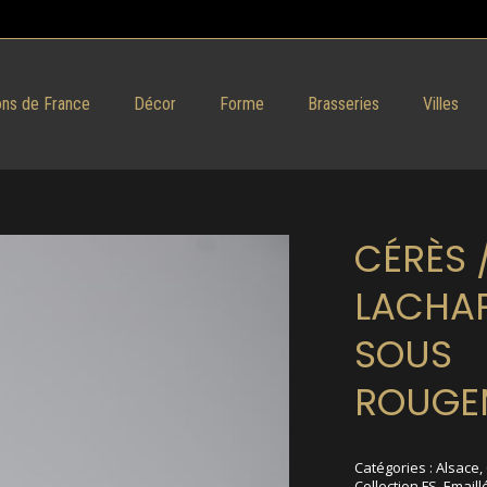
ns de France
Décor
Forme
Brasseries
Villes
CÉRÈS 
LACHAP
SOUS
ROUGE
Catégories :
Alsace
,
Collection FS
,
Emaill