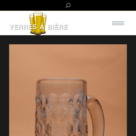
Search: