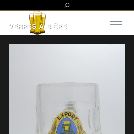
Search: