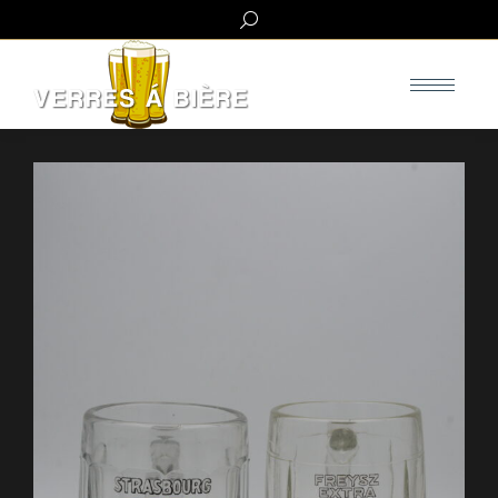
Search: