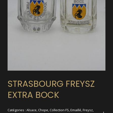
STRASBOURG FREYSZ
EXTRA BOCK
Catégories :
Alsace
,
Chope
,
Collection FS
,
Emaillé
,
Freysz
,