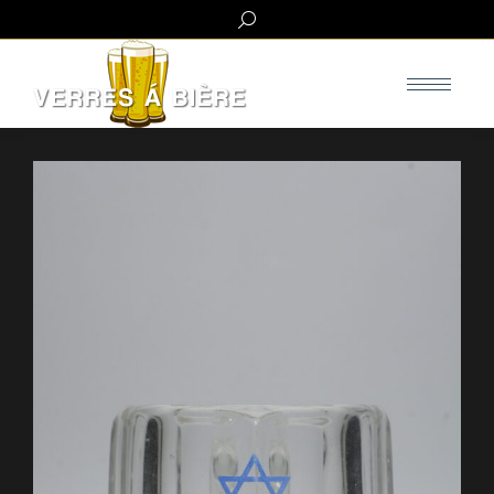
Search: