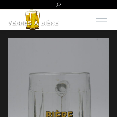
Search: