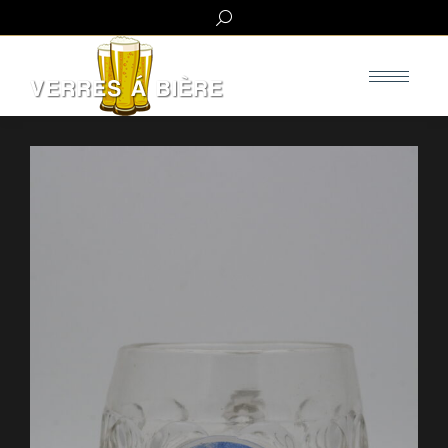
Search: