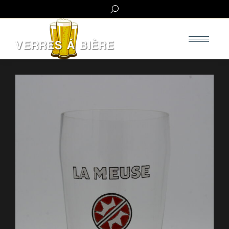
Search: