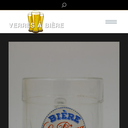
Search: