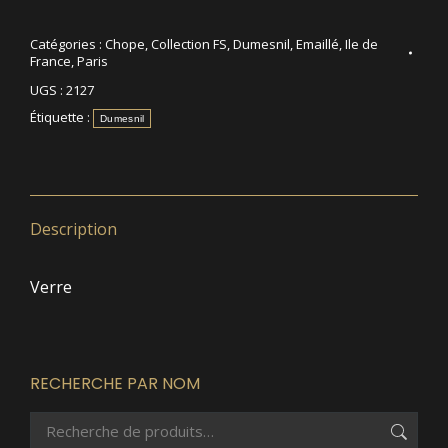
Catégories :
Chope
,
Collection FS
,
Dumesnil
,
Emaillé
,
Ile de
France
,
Paris
UGS :
2127
Étiquette :
Dumesnil
Description
Verre
RECHERCHE PAR NOM