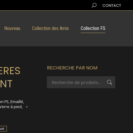
Search:
CONTACT
Nouveau
Collection des Amis
Collection FS
ERES
RECHERCHE PAR NOM
NT
on FS
,
Emaillé
,
Verre à pied
,
Café