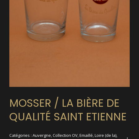
MOSSER / LA BIÈRE DE
QUALITÉ SAINT ETIENNE
Catégories :
Auvergne
,
Collection OV
,
Emaillé
,
Loire (de la)
,