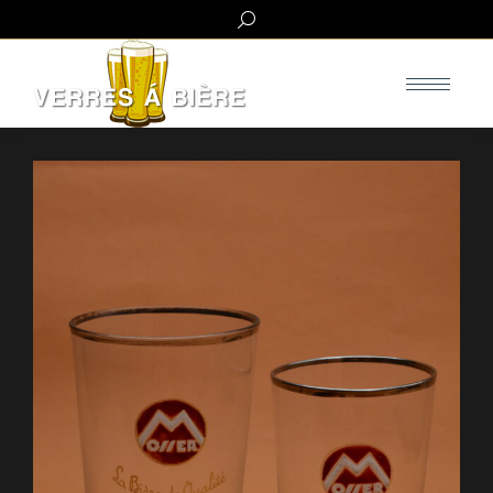
Search: