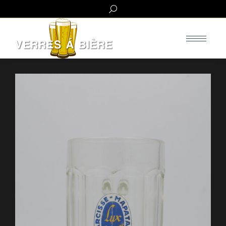
Search: