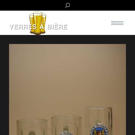
Search: