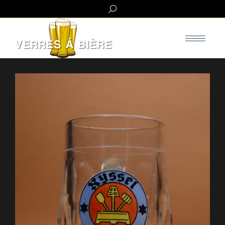
Search: