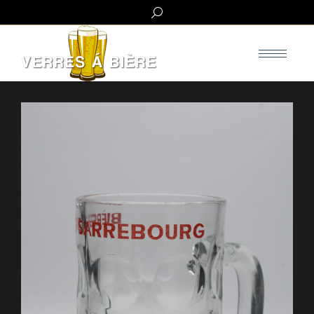
Search: