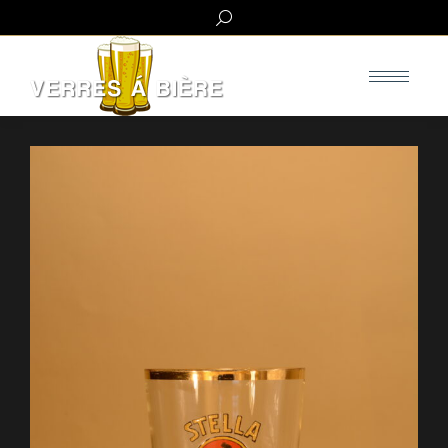
Search: