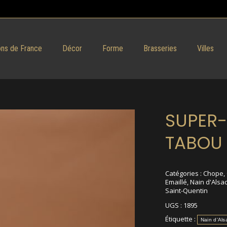
ns de France
Décor
Forme
Brasseries
Villes
SUPER-
TABOU
Catégories :
Chope
,
Emaillé
,
Nain d'Alsa
Saint-Quentin
UGS :
1895
Étiquette :
Nain d'Als