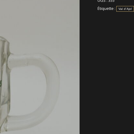
UGS :
355
Étiquette :
Val d'Ajol