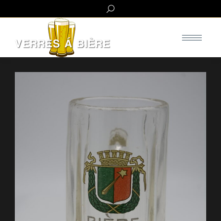
Search: