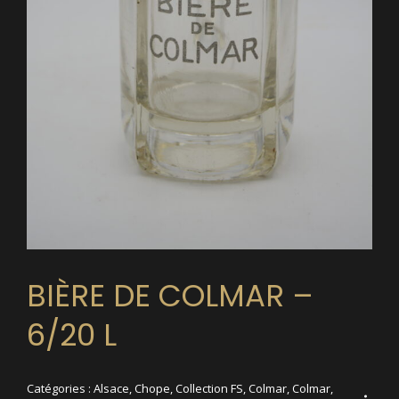
BIÈRE DE COLMAR –
6/20 L
Catégories :
Alsace
,
Chope
,
Collection FS
,
Colmar
,
Colmar
,