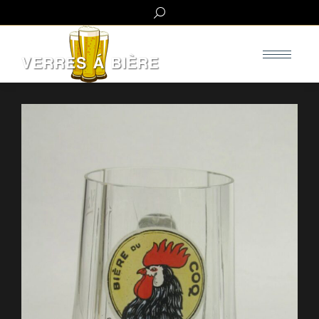
Search: