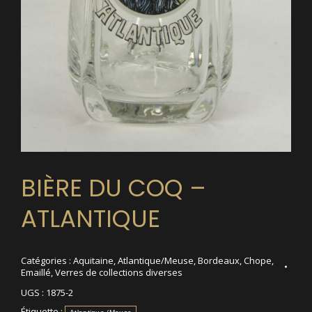
BIÈRE DU COQ –
ATLANTIQUE
Catégories :
Aquitaine
,
Atlantique/Meuse
,
Bordeaux
,
Chope
,
Emaillé
,
Verres de collections diverses
UGS :
1875-2
Étiquette :