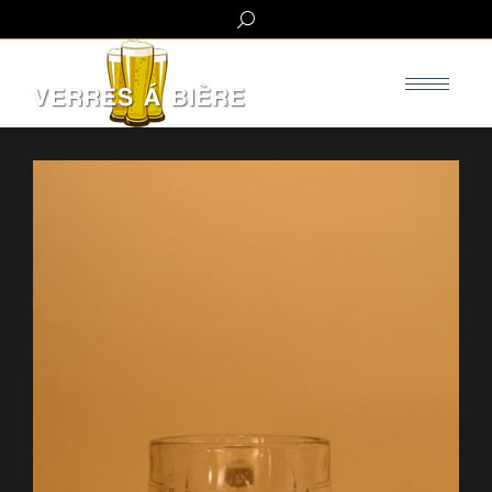
Search: