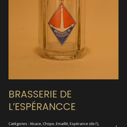
BRASSERIE DE
L’ESPÉRANCCE
Catégories :
Alsace
,
Chope
,
Emaillé
,
Espérance (de l')
,