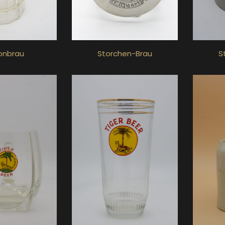
onbrau
Storchen-Brau
S