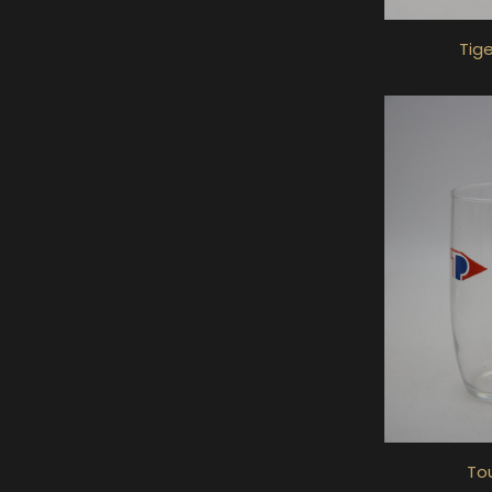
Tige
To