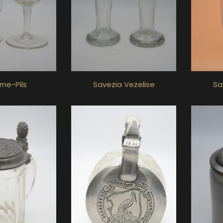
ne-Pils
Savezia Vezelise
Sa