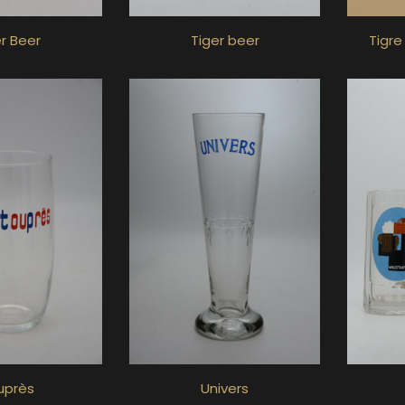
r Beer
Tiger beer
Tigre
uprès
Univers