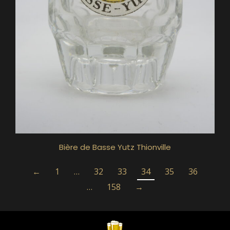
Bière de Basse Yutz Thionville
←
1
…
32
33
34
35
36
…
158
→