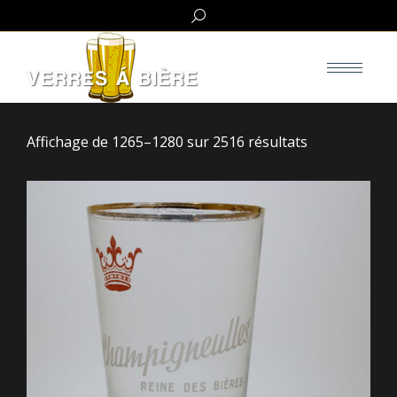
Search:
Affichage de 1265–1280 sur 2516 résultats