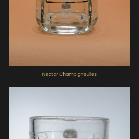
Nectar Champigneulles