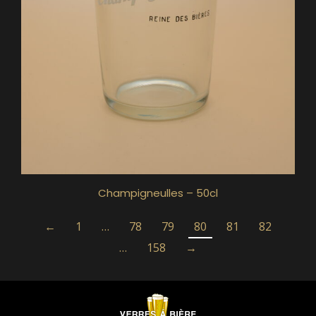
Champigneulles – 50cl
←
1
…
78
79
80
81
82
…
158
→