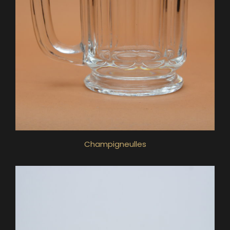
Champigneulles