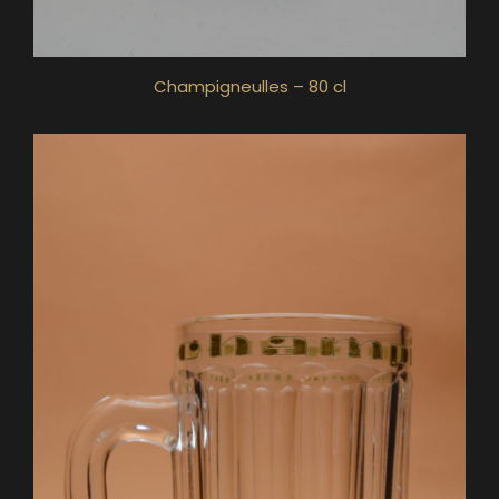
Champigneulles – 80 cl