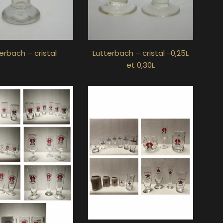
erbach – cristal
Lutterbach – cristal -0,25L
et 0,30L