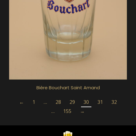
Bière Bouchart Saint Amand
←
1
…
28
29
30
31
32
…
155
→