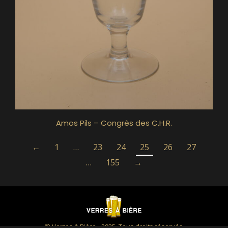
Amos Pils – Congrès des C.H.R.
←
1
…
23
24
25
26
27
…
155
→
© Verres à Bière - 2025. Tous droits réservés.