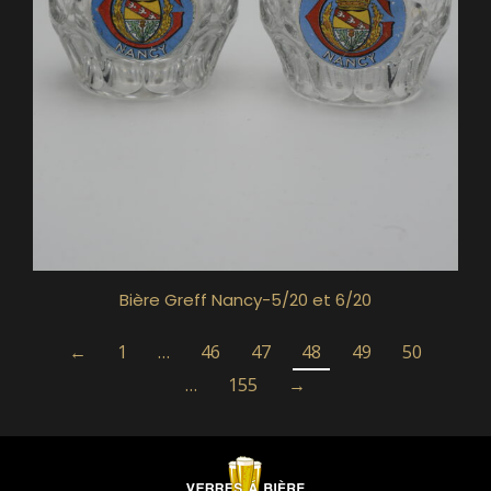
Bière Greff Nancy-5/20 et 6/20
←
1
…
46
47
48
49
50
…
155
→