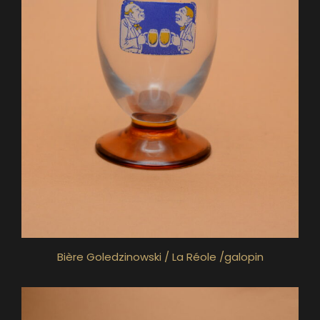
Bière Goledzinowski / La Réole /galopin